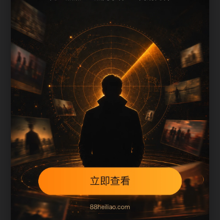
上一篇
下一篇
每日更新节奏
明星八卦最新进展检索指南围绕sjml补充搜索场
景、栏目入口、图片说明和站内推荐。采集和生成
内容时采用少量、持续、错峰的方式，不同站点使
用不同标题角度，降低站群内容高度重复的风险。
本页不是单独堆叠关键词，而是把主题摘要、阅读
顺序、相关问题和继续浏览入口放在同一页面，帮
助移动端用户减少反复搜索，也让栏目页、内容页
和 sitemap 之间形成稳定的抓取路径。
从 SEO 角度看，旧站内容页最容易出现的问题是正