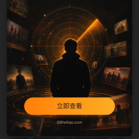
上一篇
下一篇
每日更新节奏
延伸阅读阅读入口整理围绕zjbx补充搜索场景、栏
目入口、图片说明和站内推荐。采集和生成内容时
采用少量、持续、错峰的方式，不同站点使用不同
标题角度，降低站群内容高度重复的风险。
本页不是单独堆叠关键词，而是把主题摘要、阅读
顺序、相关问题和继续浏览入口放在同一页面，帮
助移动端用户减少反复搜索，也让栏目页、内容页
和 sitemap 之间形成稳定的抓取路径。
从 SEO 角度看，旧站内容页最容易出现的问题是正