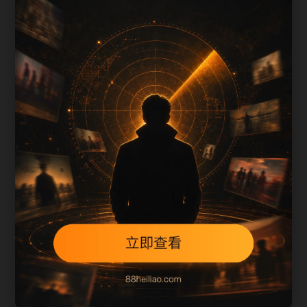
上一篇
下一篇
每日更新节奏
明星八卦最新进展更新脉络围绕zjbx补充搜索场
景、栏目入口、图片说明和站内推荐。采集和生成
内容时采用少量、持续、错峰的方式，不同站点使
用不同标题角度，降低站群内容高度重复的风险。
本页不是单独堆叠关键词，而是把主题摘要、阅读
顺序、相关问题和继续浏览入口放在同一页面，帮
助移动端用户减少反复搜索，也让栏目页、内容页
和 sitemap 之间形成稳定的抓取路径。
从 SEO 角度看，旧站内容页最容易出现的问题是正